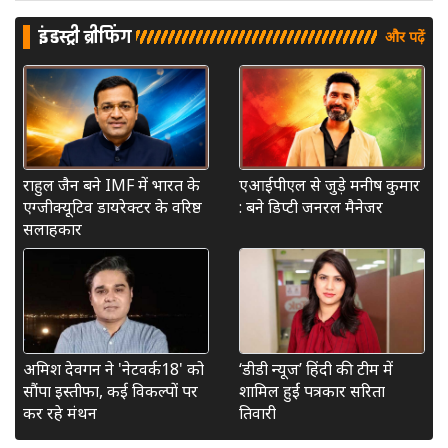
इंडस्ट्री ब्रीफिंग
और पढ़ें
राहुल जैन बने IMF में भारत के
एआईपीएल से जुड़े मनीष कुमार
एग्जीक्यूटिव डायरेक्टर के वरिष्ठ
: बने डिप्टी जनरल मैनेजर
सलाहकार
अमिश देवगन ने 'नेटवर्क18' को
‘डीडी न्यूज’ हिंदी की टीम में
सौंपा इस्तीफा, कई विकल्पों पर
शामिल हुईं पत्रकार सरिता
कर रहे मंथन
तिवारी