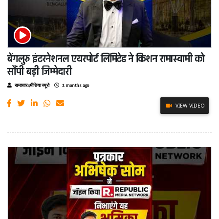
बेंगलुरु इंटरनेशनल एयरपोर्ट लिमिटेड ने किशन रामास्वामी को
सौंपी बड़ी जिम्मेदारी
समाचार4मीडिया ब्यूरो
2 months ago
VIEW VIDEO