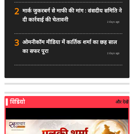
2
मार्क जुकरबर्ग से माफी की मांग : संसदीय समिति ने
दी कार्रवाई की चेतावनी
2 days ago
3
ओमनीकॉम मीडिया में कार्तिक शर्मा का छह साल
का सफर पूरा
2 days ago
4
PM मोदी फेसबुक वीडियो विवाद: MeitY से
मिलेगी मेटा की ग्लोबल टीम
2 days ago
विडियो
और देखें
5
AI से बने फर्जी पोस्ट पर LinkedIn की सख्ती:
लॉन्च किए नए मॉडरेशन टूल्स
3 days ago