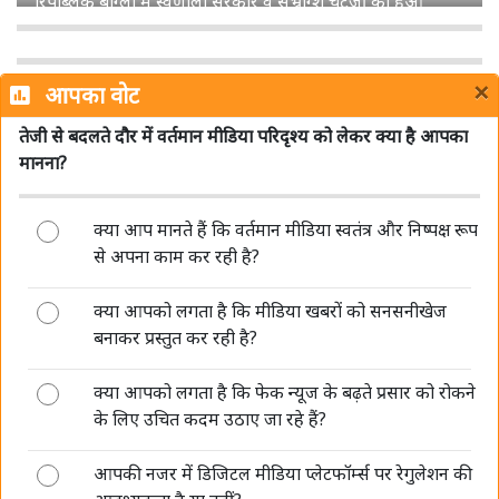
शेमारू को मिला MIB का ग्रीन सिग्नल, जल्द लॉन्च होगा नया हिंदी
चैनल 'Mango TV'
×
आपका वोट
तेजी से बदलते दौर में वर्तमान मीडिया परिदृश्य को लेकर क्या है आपका
मानना?
क्या आप मानते हैं कि वर्तमान मीडिया स्वतंत्र और निष्पक्ष रूप
डीपफेक पर सरकार की सख्ती जारी, संसद में बताया- अब 3 घंटे में
से अपना काम कर रही है?
हटाना होगा गैरकानूनी कंटेंट
क्या आपको लगता है कि मीडिया खबरों को सनसनीखेज
बनाकर प्रस्तुत कर रही है?
क्या आपको लगता है कि फेक न्यूज के बढ़ते प्रसार को रोकने
के लिए उचित कदम उठाए जा रहे हैं?
आपकी नजर में डिजिटल मीडिया प्लेटफॉर्म्स पर रेगुलेशन की
AI की रफ्तार बनाम पत्रकारिता का भरोसा, 'मीडिया संवाद' में