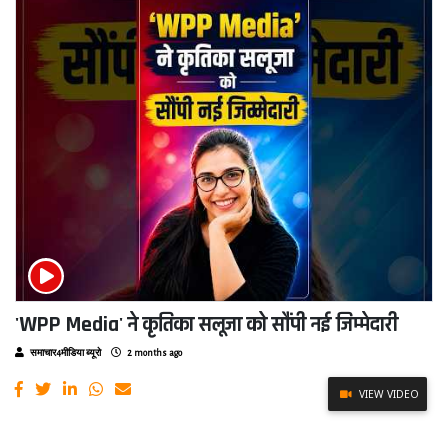
'WPP Media' ने कृतिका सलूजा को सौंपी नई जिम्मेदारी
समाचार4मीडिया ब्यूरो
2 months ago
VIEW VIDEO