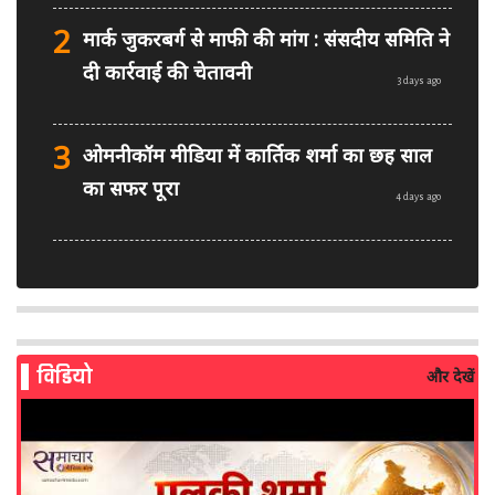
2
मार्क जुकरबर्ग से माफी की मांग : संसदीय समिति ने
दी कार्रवाई की चेतावनी
3 days ago
3
ओमनीकॉम मीडिया में कार्तिक शर्मा का छह साल
का सफर पूरा
4 days ago
4
PM मोदी फेसबुक वीडियो विवाद: MeitY से
मिलेगी मेटा की ग्लोबल टीम
4 days ago
विडियो
और देखें
5
AI से बने फर्जी पोस्ट पर LinkedIn की सख्ती:
लॉन्च किए नए मॉडरेशन टूल्स
5 days ago