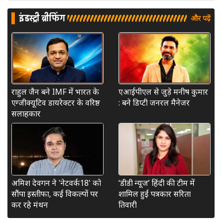
इंडस्ट्री ब्रीफिंग
और पढ़ें
राहुल जैन बने IMF में भारत के
एआईपीएल से जुड़े मनीष कुमार
एग्जीक्यूटिव डायरेक्टर के वरिष्ठ
: बने डिप्टी जनरल मैनेजर
सलाहकार
अमिश देवगन ने 'नेटवर्क18' को
‘डीडी न्यूज’ हिंदी की टीम में
सौंपा इस्तीफा, कई विकल्पों पर
शामिल हुईं पत्रकार सरिता
कर रहे मंथन
तिवारी