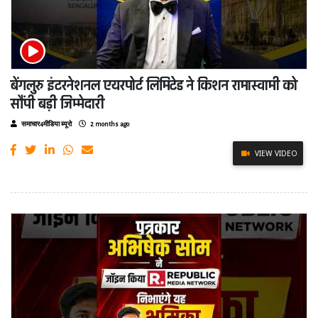
बेंगलुरु इंटरनेशनल एयरपोर्ट लिमिटेड ने किशन रामास्वामी को
सौंपी बड़ी जिम्मेदारी
समाचार4मीडिया ब्यूरो
2 months ago
VIEW VIDEO