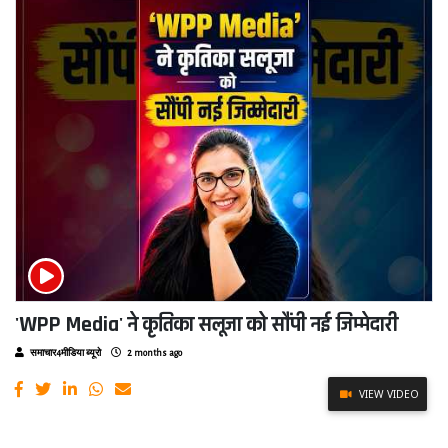
'WPP Media' ने कृतिका सलूजा को सौंपी नई जिम्मेदारी
समाचार4मीडिया ब्यूरो
2 months ago
VIEW VIDEO