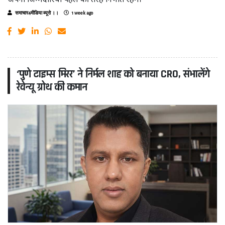
समाचार4मीडिया ब्यूरो ।।
1 week ago
‘पुणे टाइम्स मिरर’ ने निर्मल शाह को बनाया CRO, संभालेंगे
रेवेन्यू ग्रोथ की कमान