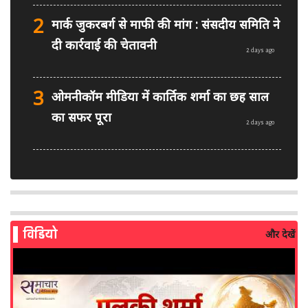
2
मार्क जुकरबर्ग से माफी की मांग : संसदीय समिति ने
दी कार्रवाई की चेतावनी
2 days ago
3
ओमनीकॉम मीडिया में कार्तिक शर्मा का छह साल
का सफर पूरा
2 days ago
4
PM मोदी फेसबुक वीडियो विवाद: MeitY से
मिलेगी मेटा की ग्लोबल टीम
3 days ago
विडियो
और देखें
5
AI से बने फर्जी पोस्ट पर LinkedIn की सख्ती:
लॉन्च किए नए मॉडरेशन टूल्स
4 days ago