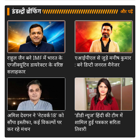
इंडस्ट्री ब्रीफिंग
और पढ़ें
राहुल जैन बने IMF में भारत के
एआईपीएल से जुड़े मनीष कुमार
एग्जीक्यूटिव डायरेक्टर के वरिष्ठ
: बने डिप्टी जनरल मैनेजर
सलाहकार
अमिश देवगन ने 'नेटवर्क18' को
‘डीडी न्यूज’ हिंदी की टीम में
सौंपा इस्तीफा, कई विकल्पों पर
शामिल हुईं पत्रकार सरिता
कर रहे मंथन
तिवारी