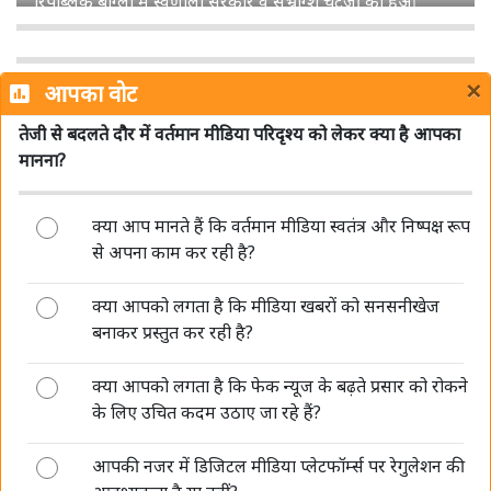
शेमारू को मिला MIB का ग्रीन सिग्नल, जल्द लॉन्च होगा नया हिंदी
चैनल 'Mango TV'
×
आपका वोट
तेजी से बदलते दौर में वर्तमान मीडिया परिदृश्य को लेकर क्या है आपका
मानना?
क्या आप मानते हैं कि वर्तमान मीडिया स्वतंत्र और निष्पक्ष रूप
डीपफेक पर सरकार की सख्ती जारी, संसद में बताया- अब 3 घंटे में
से अपना काम कर रही है?
हटाना होगा गैरकानूनी कंटेंट
क्या आपको लगता है कि मीडिया खबरों को सनसनीखेज
बनाकर प्रस्तुत कर रही है?
क्या आपको लगता है कि फेक न्यूज के बढ़ते प्रसार को रोकने
के लिए उचित कदम उठाए जा रहे हैं?
आपकी नजर में डिजिटल मीडिया प्लेटफॉर्म्स पर रेगुलेशन की
AI की रफ्तार बनाम पत्रकारिता का भरोसा, 'मीडिया संवाद' में