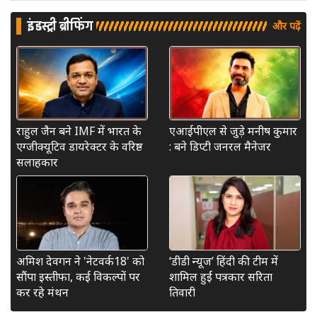
इंडस्ट्री ब्रीफिंग
और पढ़ें
राहुल जैन बने IMF में भारत के
एआईपीएल से जुड़े मनीष कुमार
एग्जीक्यूटिव डायरेक्टर के वरिष्ठ
: बने डिप्टी जनरल मैनेजर
सलाहकार
अमिश देवगन ने 'नेटवर्क18' को
‘डीडी न्यूज’ हिंदी की टीम में
सौंपा इस्तीफा, कई विकल्पों पर
शामिल हुईं पत्रकार सरिता
कर रहे मंथन
तिवारी