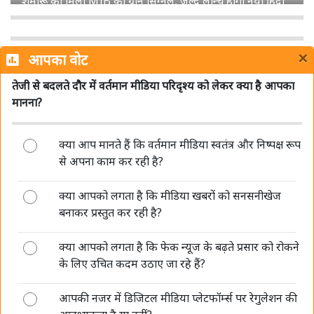
डीपफेक पर सरकार की सख्ती जारी, संसद में बताया- अब 3 घंटे में
हटाना होगा गैरकानूनी कंटेंट
×
आपका वोट
तेजी से बदलते दौर में वर्तमान मीडिया परिदृश्य को लेकर क्या है आपका
मानना?
क्या आप मानते हैं कि वर्तमान मीडिया स्वतंत्र और निष्पक्ष रूप
पिछले एक साल में प्रसार भारती की संपादकीय स्वतंत्रता को लेकर
से अपना काम कर रही है?
नहीं मिली कोई शिकायत: सरकार
क्या आपको लगता है कि मीडिया खबरों को सनसनीखेज
बनाकर प्रस्तुत कर रही है?
क्या आपको लगता है कि फेक न्यूज के बढ़ते प्रसार को रोकने
के लिए उचित कदम उठाए जा रहे हैं?
आपकी नजर में डिजिटल मीडिया प्लेटफॉर्म्स पर रेगुलेशन की
AI की रफ्तार बनाम पत्रकारिता का भरोसा, 'मीडिया संवाद' में