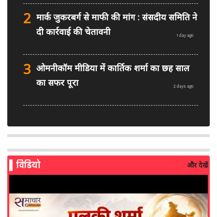
2
मार्क जुकरबर्ग से माफी की मांग : संसदीय समिति ने
दी कार्रवाई की चेतावनी
1 day ago
3
ओमनीकॉम मीडिया में कार्तिक शर्मा का छह साल
का सफर पूरा
2 days ago
4
PM मोदी फेसबुक वीडियो विवाद: MeitY से
मिलेगी मेटा की ग्लोबल टीम
2 days ago
विडियो
और देखें
5
AI से बने फर्जी पोस्ट पर LinkedIn की सख्ती:
लॉन्च किए नए मॉडरेशन टूल्स
3 days ago