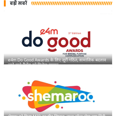
बड़ी खबरें
शेमारू को मिला MIB का ग्रीन सिग्नल, जल्द लॉन्च होगा नया हिंदी
चैनल 'Mango TV'