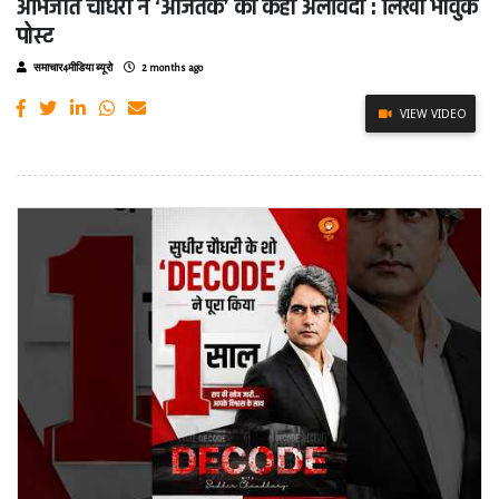
अभिजीत चौधरी ने ‘आजतक’ को कहा अलविदा : लिखी भावुक
पोस्ट
समाचार4मीडिया ब्यूरो
2 months ago
VIEW VIDEO