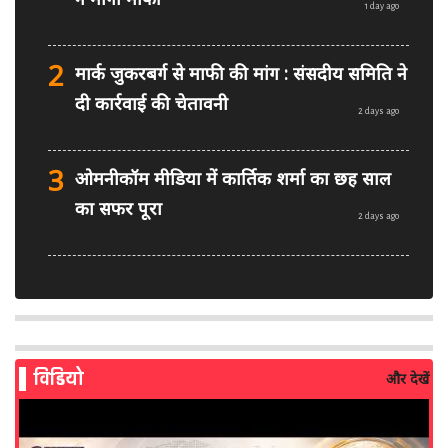
1 day ago
2
मार्क जुकरबर्ग से माफी की मांग : संसदीय समिति ने
दी कार्रवाई की चेतावनी
2 days ago
3
ओमनीकॉम मीडिया में कार्तिक शर्मा का छह साल
का सफर पूरा
2 days ago
4
PM मोदी फेसबुक वीडियो विवाद: MeitY से
मिलेगी मेटा की ग्लोबल टीम
2 days ago
विडियो
और देखें
5
AI से बने फर्जी पोस्ट पर LinkedIn की सख्ती:
लॉन्च किए नए मॉडरेशन टूल्स
3 days ago