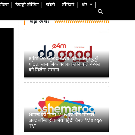
स्पीक्स
इंडस्ट्री ब्रीफिंग
फोटो
वीडियो
और
बड़ी खबरें
e4m Do Good Awards के लिए जूरी
गठित, सामाजिक बदलाव लाने वाले कैंपेंस
को मिलेगा सम्मान
शेमारू को मिला MIB का ग्रीन सिग्नल,
जल्द लॉन्च होगा नया हिंदी चैनल 'Mango
TV'