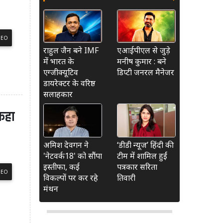
DEO
राहुल जैन बने IMF
एआईपीएल से जुड़े
में भारत के
मनीष कुमार : बने
एग्जीक्यूटिव
डिप्टी जनरल मैनेजर
डायरेक्टर के वरिष्ठ
सलाहकार
 कहा
अमिश देवगन ने
‘डीडी न्यूज’ हिंदी की
'नेटवर्क18' को सौंपा
टीम में शामिल हुईं
इस्तीफा, कई
पत्रकार सरिता
DEO
विकल्पों पर कर रहे
तिवारी
मंथन