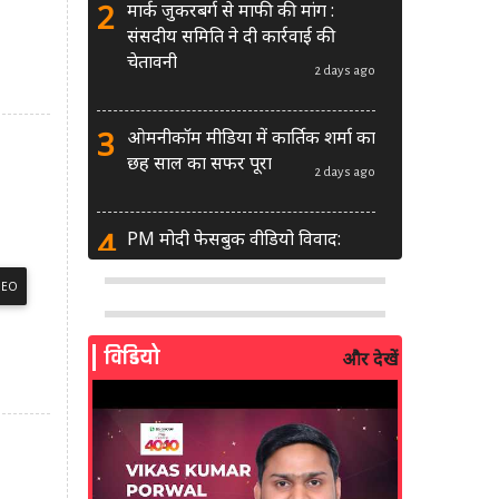
2
मार्क जुकरबर्ग से माफी की मांग :
संसदीय समिति ने दी कार्रवाई की
चेतावनी
2 days ago
3
ओमनीकॉम मीडिया में कार्तिक शर्मा का
छह साल का सफर पूरा
2 days ago
4
PM मोदी फेसबुक वीडियो विवाद:
MeitY से मिलेगी मेटा की ग्लोबल टीम
DEO
2 days ago
5
AI से बने फर्जी पोस्ट पर LinkedIn
विडियो
और देखें
की सख्ती: लॉन्च किए नए मॉडरेशन
टूल्स
3 days ago
6
सरकार दे रही बड़ा मौका: शॉर्ट वीडियो
बनाने वाले क्रिएटर्स जीत सकते हैं ₹5