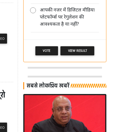
आपकी नजर में डिजिटल मीडिया
AI की रफ्तार बनाम पत्रकारिता का भरोसा,
प्लेटफॉर्म्स पर रेगुलेशन की
'मीडिया संवाद' में विशेषज्ञों ने रखी अपनी
आवश्यकता है या नहीं?
बेबाक राय
DEO
VOTE
VIEW RESULT
सबसे लोकप्रिय खबरें
ूरो
DEO