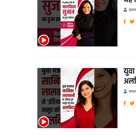
समाच
युवा
अलव
समाच