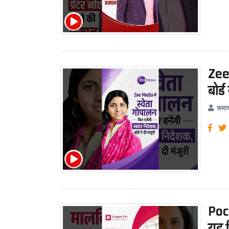
Zee 
बोर्ड
समाच
Poc
यह ज