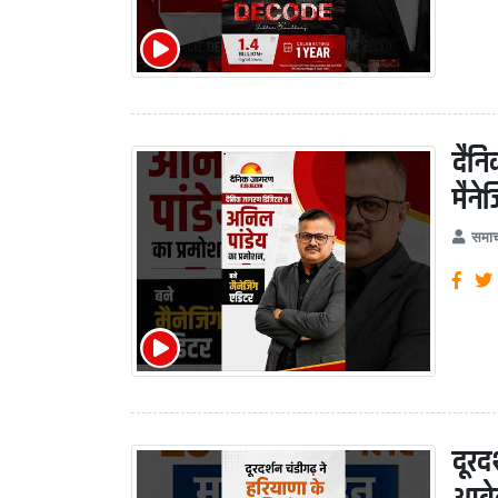
दैनि
मैने
समाच
दूरद