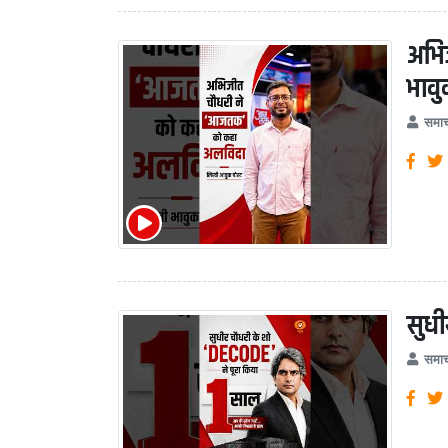
अभि
भावु
समाच
सुधी
समाच