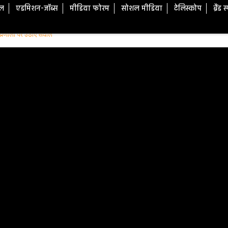
टल
एडमिशन-जॉब्स
मीडिया फोरम
सोशल मीडिया
टेलिस्कोप
ब्रैंड 
ार्यप्रणाली पर उठाए सवाल