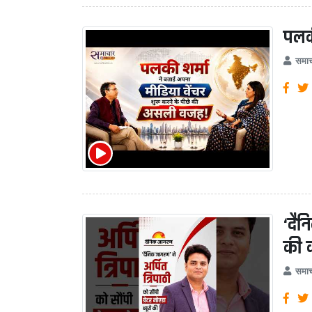
पलक
समाच
‘दैन
की 
समाच