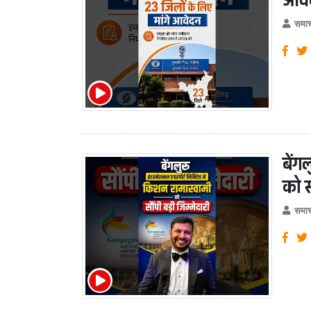
आवे
समाच
बेंग
को स
समाच