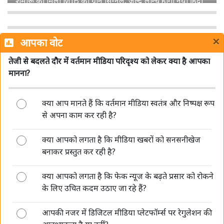
डीपफेक पर सरकार की सख्ती जारी, संसद में बताया- अब 3 घंटे में
हटाना होगा गैरकानूनी कंटेंट
×
आपका वोट
तेजी से बदलते दौर में वर्तमान मीडिया परिदृश्य को लेकर क्या है आपका
मानना?
क्या आप मानते हैं कि वर्तमान मीडिया स्वतंत्र और निष्पक्ष रूप
पिछले एक साल में प्रसार भारती की संपादकीय स्वतंत्रता को लेकर
से अपना काम कर रही है?
नहीं मिली कोई शिकायत: सरकार
क्या आपको लगता है कि मीडिया खबरों को सनसनीखेज
बनाकर प्रस्तुत कर रही है?
क्या आपको लगता है कि फेक न्यूज के बढ़ते प्रसार को रोकने
के लिए उचित कदम उठाए जा रहे हैं?
आपकी नजर में डिजिटल मीडिया प्लेटफॉर्म्स पर रेगुलेशन की
AI की रफ्तार बनाम पत्रकारिता का भरोसा, 'मीडिया संवाद' में