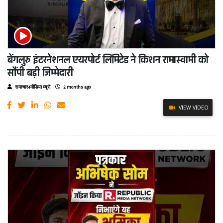
बेंगलुरु इंटरनेशनल एयरपोर्ट लिमिटेड ने किशन रामास्वामी को
सौंपी बड़ी जिम्मेदारी
समाचार4मीडिया ब्यूरो
2 months ago
VIEW VIDEO