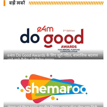
बड़ी खबरें
शेमारू को मिला MIB का ग्रीन सिग्नल, जल्द लॉन्च होगा नया हिंदी
चैनल 'Mango TV'