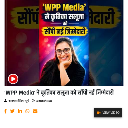
'WPP Media' ने कृतिका सलूजा को सौंपी नई जिम्मेदारी
समाचार4मीडिया ब्यूरो
2 months ago
VIEW VIDEO