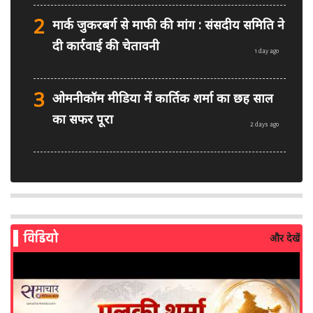
2
मार्क जुकरबर्ग से माफी की मांग : संसदीय समिति ने
दी कार्रवाई की चेतावनी
1 day ago
3
ओमनीकॉम मीडिया में कार्तिक शर्मा का छह साल
का सफर पूरा
2 days ago
4
PM मोदी फेसबुक वीडियो विवाद: MeitY से
मिलेगी मेटा की ग्लोबल टीम
2 days ago
विडियो
और देखें
5
AI से बने फर्जी पोस्ट पर LinkedIn की सख्ती:
लॉन्च किए नए मॉडरेशन टूल्स
3 days ago