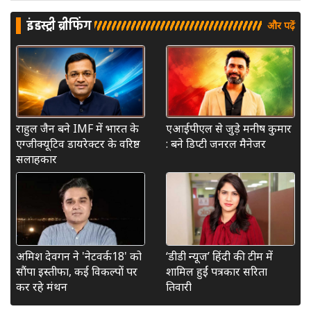
इंडस्ट्री ब्रीफिंग
और पढ़ें
राहुल जैन बने IMF में भारत के
एआईपीएल से जुड़े मनीष कुमार
एग्जीक्यूटिव डायरेक्टर के वरिष्ठ
: बने डिप्टी जनरल मैनेजर
सलाहकार
अमिश देवगन ने 'नेटवर्क18' को
‘डीडी न्यूज’ हिंदी की टीम में
सौंपा इस्तीफा, कई विकल्पों पर
शामिल हुईं पत्रकार सरिता
कर रहे मंथन
तिवारी