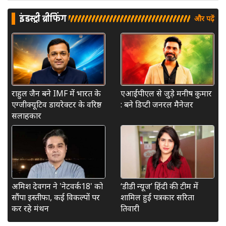
इंडस्ट्री ब्रीफिंग
और पढ़ें
राहुल जैन बने IMF में भारत के
एआईपीएल से जुड़े मनीष कुमार
एग्जीक्यूटिव डायरेक्टर के वरिष्ठ
: बने डिप्टी जनरल मैनेजर
सलाहकार
अमिश देवगन ने 'नेटवर्क18' को
‘डीडी न्यूज’ हिंदी की टीम में
सौंपा इस्तीफा, कई विकल्पों पर
शामिल हुईं पत्रकार सरिता
कर रहे मंथन
तिवारी