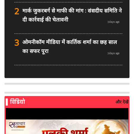
2
मार्क जुकरबर्ग से माफी की मांग : संसदीय समिति ने
दी कार्रवाई की चेतावनी
3 days ago
3
ओमनीकॉम मीडिया में कार्तिक शर्मा का छह साल
का सफर पूरा
3 days ago
4
PM मोदी फेसबुक वीडियो विवाद: MeitY से
मिलेगी मेटा की ग्लोबल टीम
4 days ago
विडियो
और देखें
5
AI से बने फर्जी पोस्ट पर LinkedIn की सख्ती:
लॉन्च किए नए मॉडरेशन टूल्स
5 days ago