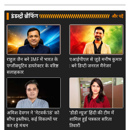
इंडस्ट्री ब्रीफिंग
और पढ़ें
राहुल जैन बने IMF में भारत के
एआईपीएल से जुड़े मनीष कुमार
एग्जीक्यूटिव डायरेक्टर के वरिष्ठ
: बने डिप्टी जनरल मैनेजर
सलाहकार
अमिश देवगन ने 'नेटवर्क18' को
‘डीडी न्यूज’ हिंदी की टीम में
सौंपा इस्तीफा, कई विकल्पों पर
शामिल हुईं पत्रकार सरिता
कर रहे मंथन
तिवारी