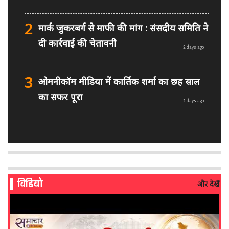
2
मार्क जुकरबर्ग से माफी की मांग : संसदीय समिति ने
दी कार्रवाई की चेतावनी
2 days ago
3
ओमनीकॉम मीडिया में कार्तिक शर्मा का छह साल
का सफर पूरा
2 days ago
4
PM मोदी फेसबुक वीडियो विवाद: MeitY से
मिलेगी मेटा की ग्लोबल टीम
2 days ago
विडियो
और देखें
5
AI से बने फर्जी पोस्ट पर LinkedIn की सख्ती:
लॉन्च किए नए मॉडरेशन टूल्स
3 days ago