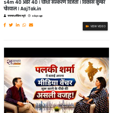
s4m 40 अंडर 40 | चौथा संस्करण विजेता | विकास कुमार
पोरवाल | AajTak.in
समाचार4मीडिया ब्यूरो
4 days ago
VIEW VIDEO