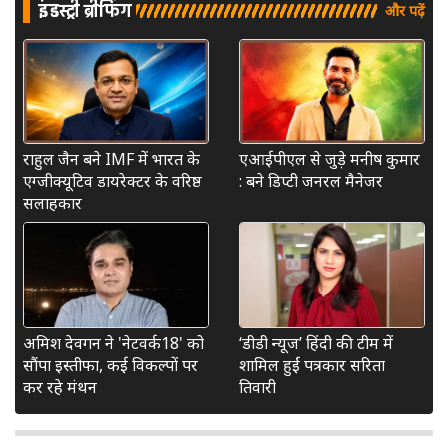
इंडस्ट्री ब्रीफिंग
और पढ़ें
राहुल जैन बने IMF में भारत के
एआईपीएल से जुड़े मनीष कुमार
एग्जीक्यूटिव डायरेक्टर के वरिष्ठ
: बने डिप्टी जनरल मैनेजर
सलाहकार
अमिश देवगन ने 'नेटवर्क18' को
‘डीडी न्यूज’ हिंदी की टीम में
सौंपा इस्तीफा, कई विकल्पों पर
शामिल हुईं पत्रकार सरिता
कर रहे मंथन
तिवारी