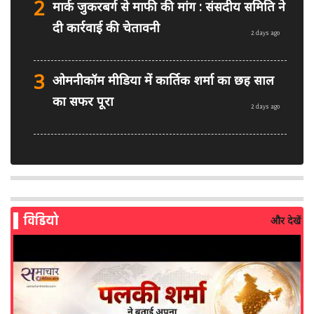
2
मार्क जुकरबर्ग से माफी की मांग : संसदीय समिति ने
दी कार्रवाई की चेतावनी
2 days ago
3
ओमनीकॉम मीडिया में कार्तिक शर्मा का छह साल
का सफर पूरा
2 days ago
4
PM मोदी फेसबुक वीडियो विवाद: MeitY से
मिलेगी मेटा की ग्लोबल टीम
2 days ago
विडियो
और देखें
5
AI से बने फर्जी पोस्ट पर LinkedIn की सख्ती:
लॉन्च किए नए मॉडरेशन टूल्स
3 days ago
6
सरकार दे रही बड़ा मौका: शॉर्ट वीडियो बनाने वाले