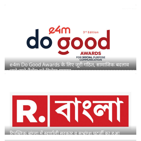
रिपब्लिक बांग्ला में स्वर्णाली सरकार व सुभ्रांग्शु चटर्जी का हुआ
प्रमोशन
शेमारू को मिला MIB का ग्रीन सिग्नल, जल्द लॉन्च होगा नया हिंदी
चैनल 'Mango TV'