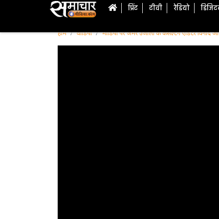
प्रिंट
टीवी
रेडियो
डिजि
होम
वीडियो
मीडिया पर अमर उजाला के कंसल्टिंग एडिटर विनोद अग्न