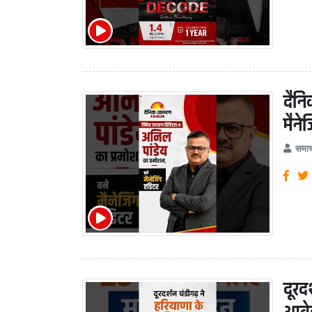
दैनि
मैने
समाच
दूरद