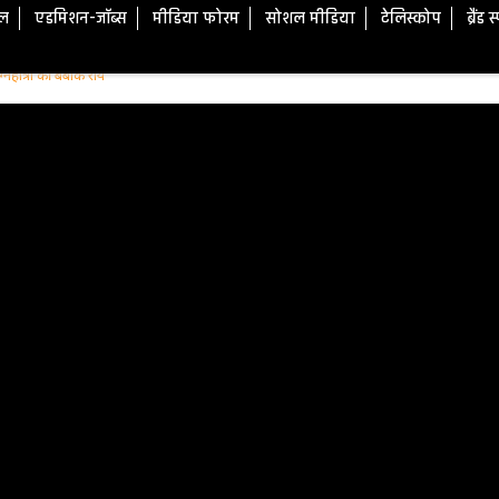
टल
एडमिशन-जॉब्स
मीडिया फोरम
सोशल मीडिया
टेलिस्कोप
ब्रैंड 
िहोत्री की बेबाक राय