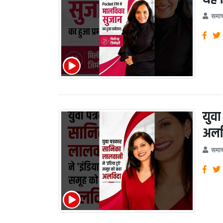
समाच
युवा
अलव
समाच