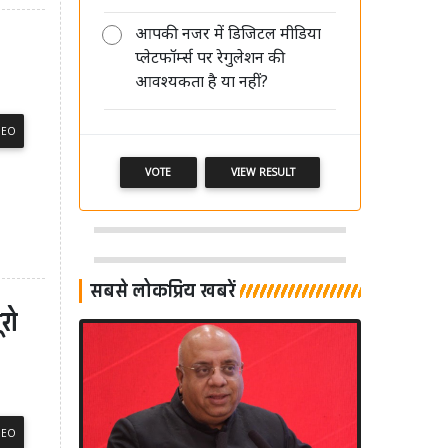
आपकी नजर में डिजिटल मीडिया
प्लेटफॉर्म्स पर रेगुलेशन की
मीडिया की साख बचानी है तो पहले खुद
आवश्यकता है या नहीं?
अपने पेशे का सम्मान करें: आलोक मेहता
DEO
VOTE
VIEW RESULT
सबसे लोकप्रिय खबरें
ूरो
DEO