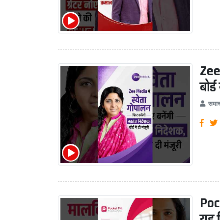
Zee 
बोर्ड
समाच
Poc
यह ज