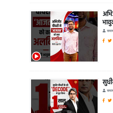
अभि
भावु
समाच
सुधी
समाच