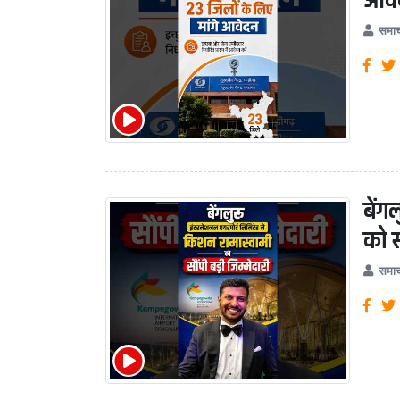
आवे
समाच
बेंग
को स
समाच