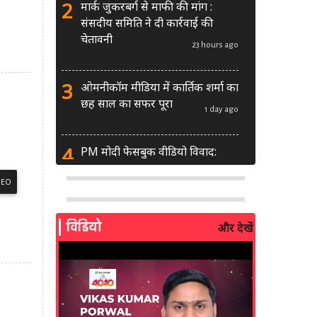
2
मार्क जुकरबर्ग से माफी की मांग :
संसदीय समिति ने दी कार्रवाई की
चेतावनी
23 hours ago
3
ओमनीकॉम मीडिया में कार्तिक शर्मा का
छह साल का सफर पूरा
1 day ago
4
PM मोदी फेसबुक वीडियो विवाद:
MeitY से मिलेगी मेटा की ग्लोबल टीम
DEO
1 day ago
5
AI से बने फर्जी पोस्ट पर LinkedIn
विडियो
और देखें
की सख्ती: लॉन्च किए नए मॉडरेशन
टूल्स
2 days ago
6
सरकार दे रही बड़ा मौका: शॉर्ट वीडियो
बनाने वाले क्रिएटर्स जीत सकते हैं ₹5