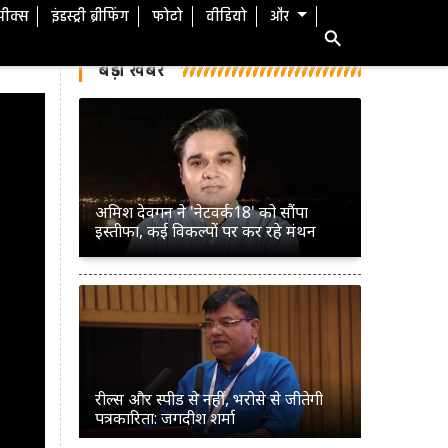
स्पीक्स
इंडस्ट्री ब्रीफिंग
फोटो
वीडियो
और
बड़ी खबरें
अमिश देवगन ने 'नेटवर्क18' को सौंपा
इस्तीफा, कई विकल्पों पर कर रहे मंथन
रील्स और स्पीड से नहीं, भरोसे से जीतेगी
पत्रकारिता: जगदीश शर्मा