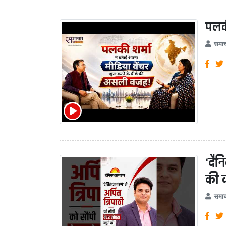
पलक
समाच
‘दैन
की 
समाच