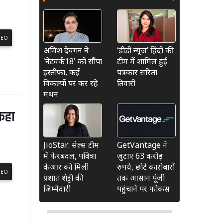
DEO
अमिश देवगन ने
‘डीडी न्यूज’ हिंदी की
'नेटवर्क18' को सौंपा
टीम में शामिल हुईं
इस्तीफा, कई
पत्रकार सरिता
विकल्पों पर कर रहे
तिवारी
मंथन
 कहा
JioStar: सेल्स टीम
GetVantage ने
में फेरबदल, पवित्रा
जुटाए 63 करोड़
केआर को मिली
रुपये, छोटे कारोबारों
DEO
प्रशांत शेट्टी की
तक आसान पूंजी
जिम्मेदारी
पहुंचाने पर फोकस