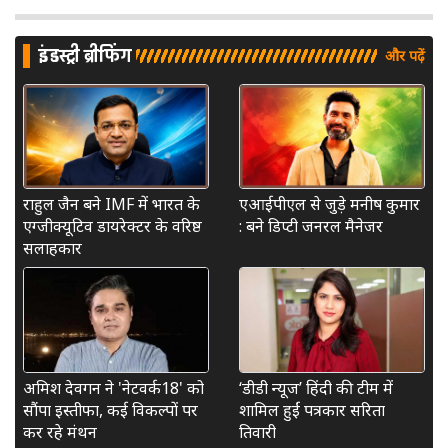
इंडस्ट्री ब्रीफिंग
और पढ़ें
राहुल जैन बने IMF में भारत के
एआईपीएल से जुड़े मनीष कुमार
एग्जीक्यूटिव डायरेक्टर के वरिष्ठ
: बने डिप्टी जनरल मैनेजर
सलाहकार
अमिश देवगन ने 'नेटवर्क18' को
‘डीडी न्यूज’ हिंदी की टीम में
सौंपा इस्तीफा, कई विकल्पों पर
शामिल हुईं पत्रकार सरिता
कर रहे मंथन
तिवारी