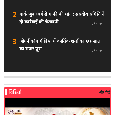
2
मार्क जुकरबर्ग से माफी की मांग : संसदीय समिति ने
दी कार्रवाई की चेतावनी
3 days ago
3
ओमनीकॉम मीडिया में कार्तिक शर्मा का छह साल
का सफर पूरा
3 days ago
4
PM मोदी फेसबुक वीडियो विवाद: MeitY से
मिलेगी मेटा की ग्लोबल टीम
3 days ago
विडियो
और देखें
5
AI से बने फर्जी पोस्ट पर LinkedIn की सख्ती:
लॉन्च किए नए मॉडरेशन टूल्स
4 days ago