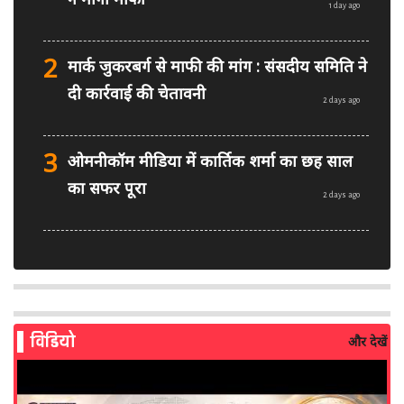
1 day ago
2
मार्क जुकरबर्ग से माफी की मांग : संसदीय समिति ने
दी कार्रवाई की चेतावनी
2 days ago
3
ओमनीकॉम मीडिया में कार्तिक शर्मा का छह साल
का सफर पूरा
2 days ago
4
PM मोदी फेसबुक वीडियो विवाद: MeitY से
मिलेगी मेटा की ग्लोबल टीम
2 days ago
विडियो
और देखें
5
AI से बने फर्जी पोस्ट पर LinkedIn की सख्ती:
लॉन्च किए नए मॉडरेशन टूल्स
3 days ago