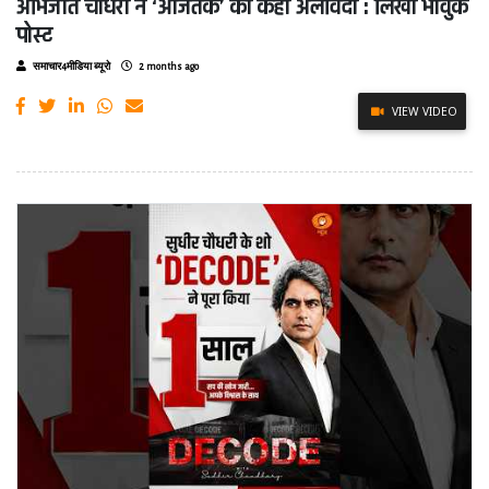
अभिजीत चौधरी ने ‘आजतक’ को कहा अलविदा : लिखी भावुक
पोस्ट
समाचार4मीडिया ब्यूरो
2 months ago
VIEW VIDEO