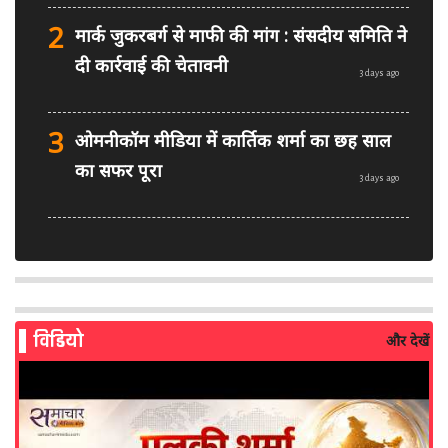
2
मार्क जुकरबर्ग से माफी की मांग : संसदीय समिति ने
दी कार्रवाई की चेतावनी
3 days ago
3
ओमनीकॉम मीडिया में कार्तिक शर्मा का छह साल
का सफर पूरा
3 days ago
4
PM मोदी फेसबुक वीडियो विवाद: MeitY से
मिलेगी मेटा की ग्लोबल टीम
3 days ago
विडियो
और देखें
5
AI से बने फर्जी पोस्ट पर LinkedIn की सख्ती:
लॉन्च किए नए मॉडरेशन टूल्स
4 days ago