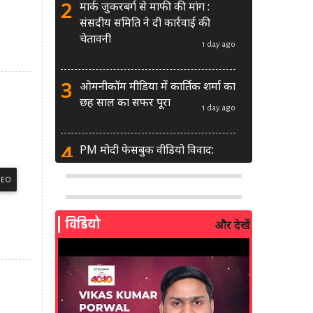
2
मार्क जुकरबर्ग से माफी की मांग :
संसदीय समिति ने दी कार्रवाई की
चेतावनी
1 day ago
3
ओमनीकॉम मीडिया में कार्तिक शर्मा का
छह साल का सफर पूरा
1 day ago
4
PM मोदी फेसबुक वीडियो विवाद:
MeitY से मिलेगी मेटा की ग्लोबल टीम
DEO
1 day ago
5
AI से बने फर्जी पोस्ट पर LinkedIn
विडियो
और देखें
की सख्ती: लॉन्च किए नए मॉडरेशन
टूल्स
2 days ago
6
सरकार दे रही बड़ा मौका: शॉर्ट वीडियो
बनाने वाले क्रिएटर्स जीत सकते हैं ₹5