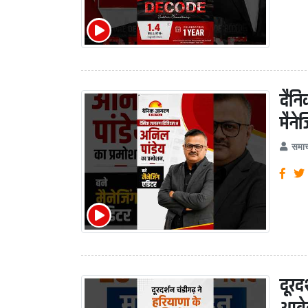
दैनि
मैने
समाच
दूरद