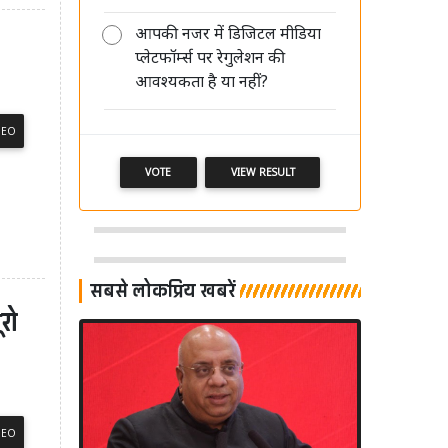
आपकी नजर में डिजिटल मीडिया
प्लेटफॉर्म्स पर रेगुलेशन की
मीडिया की साख बचानी है तो पहले खुद
आवश्यकता है या नहीं?
अपने पेशे का सम्मान करें: आलोक मेहता
DEO
VOTE
VIEW RESULT
सबसे लोकप्रिय खबरें
ूरो
DEO