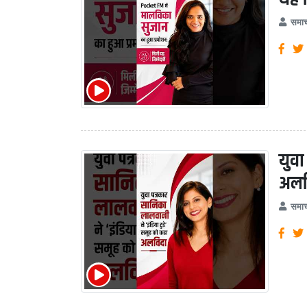
समाच
युवा
अलव
समाच