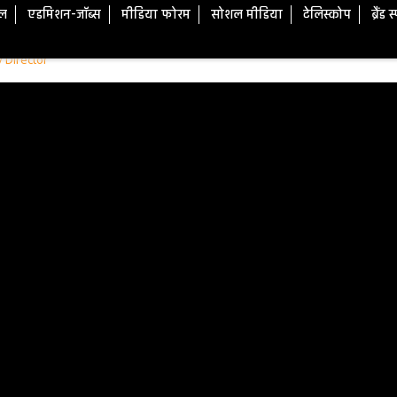
टल
एडमिशन-जॉब्स
मीडिया फोरम
सोशल मीडिया
टेलिस्कोप
ब्रैंड 
ty Director'