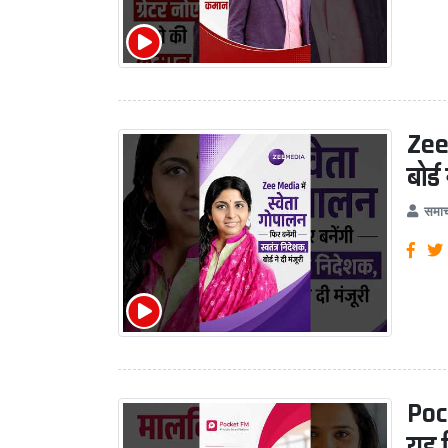
Zee 
बोर्ड
समाच
Poc
यह ज