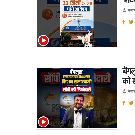
आवे
समाच
बेंग
को स
समाच