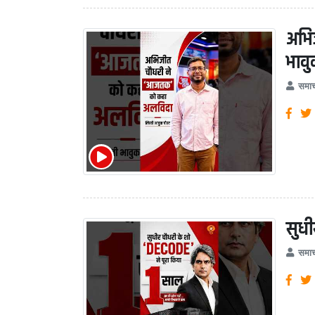
अभि
भावु
समाच
सुधी
समाच