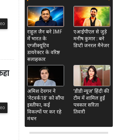
DEO
राहुल जैन बने IMF
एआईपीएल से जुड़े
में भारत के
मनीष कुमार : बने
एग्जीक्यूटिव
डिप्टी जनरल मैनेजर
डायरेक्टर के वरिष्ठ
सलाहकार
 कहा
अमिश देवगन ने
‘डीडी न्यूज’ हिंदी की
'नेटवर्क18' को सौंपा
टीम में शामिल हुईं
इस्तीफा, कई
पत्रकार सरिता
DEO
विकल्पों पर कर रहे
तिवारी
मंथन