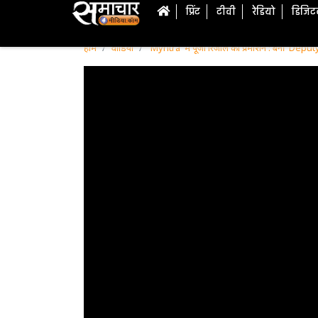
प्रिंट
टीवी
रेडियो
डिजि
होम
वीडियो
'Myntra' में पूजा रिजाल को प्रमोशन : बनीं 'Depu