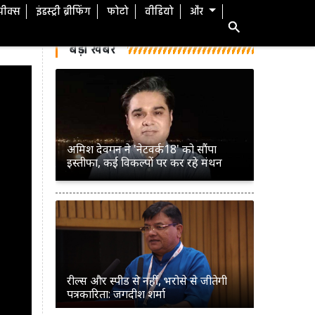
स्पीक्स
इंडस्ट्री ब्रीफिंग
फोटो
वीडियो
और
बड़ी खबरें
अमिश देवगन ने 'नेटवर्क18' को सौंपा
इस्तीफा, कई विकल्पों पर कर रहे मंथन
रील्स और स्पीड से नहीं, भरोसे से जीतेगी
पत्रकारिता: जगदीश शर्मा