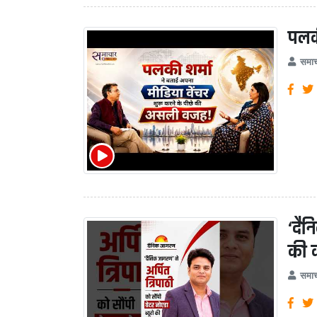
पलक
समाच
‘दैन
की 
समाच