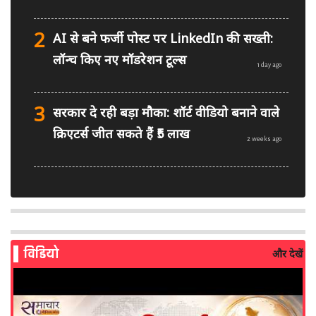
2
AI से बने फर्जी पोस्ट पर LinkedIn की सख्ती:
लॉन्च किए नए मॉडरेशन टूल्स
1 day ago
3
सरकार दे रही बड़ा मौका: शॉर्ट वीडियो बनाने वाले
क्रिएटर्स जीत सकते हैं ₹5 लाख
2 weeks ago
4
सोशल मीडिया पर क्या करें, क्या नहीं? BCI ने
जारी किए वकीलों व लॉ छात्रों के लिए नए नियम
2 weeks ago
विडियो
और देखें
5
WAVES 2027 के लिए MIB ने मांगे प्रस्ताव :
'Create in India Challenge Season 2' की
शुरुआत
3 weeks ago