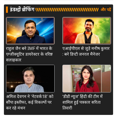
इंडस्ट्री ब्रीफिंग
और पढ़ें
राहुल जैन बने IMF में भारत के
एआईपीएल से जुड़े मनीष कुमार
एग्जीक्यूटिव डायरेक्टर के वरिष्ठ
: बने डिप्टी जनरल मैनेजर
सलाहकार
अमिश देवगन ने 'नेटवर्क18' को
‘डीडी न्यूज’ हिंदी की टीम में
सौंपा इस्तीफा, कई विकल्पों पर
शामिल हुईं पत्रकार सरिता
कर रहे मंथन
तिवारी