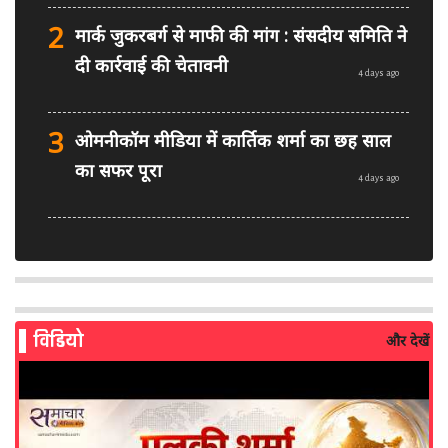
2
मार्क जुकरबर्ग से माफी की मांग : संसदीय समिति ने
दी कार्रवाई की चेतावनी
4 days ago
3
ओमनीकॉम मीडिया में कार्तिक शर्मा का छह साल
का सफर पूरा
4 days ago
4
PM मोदी फेसबुक वीडियो विवाद: MeitY से
मिलेगी मेटा की ग्लोबल टीम
4 days ago
विडियो
और देखें
5
AI से बने फर्जी पोस्ट पर LinkedIn की सख्ती:
लॉन्च किए नए मॉडरेशन टूल्स
5 days ago