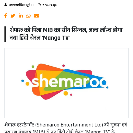
समाचार4मीडिया ब्यूरो ।।
2 hours ago
शेमारू को मिला MIB का ग्रीन सिग्नल, जल्द लॉन्च होगा
नया हिंदी चैनल 'Mango TV'
शेमारू एंटरटेनमेंट (Shemaroo Entertainment Ltd) को सूचना एवं
प्रसारण मंत्रालय (MIB) से नए हिंदी टीवी चैनल 'Mango TV' के