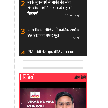
2
मार्क जुकरबर्ग से माफी की मांग :
संसदीय समिति ने दी कार्रवाई की
चेतावनी
22 hours ago
3
ओमनीकॉम मीडिया में कार्तिक शर्मा का
छह साल का सफर पूरा
1 day ago
4
PM मोदी फेसबुक वीडियो विवाद:
MeitY से मिलेगी मेटा की ग्लोबल टीम
1 day ago
5
AI से बने फर्जी पोस्ट पर LinkedIn
विडियो
और देखें
की सख्ती: लॉन्च किए नए मॉडरेशन
टूल्स
2 days ago
6
सरकार दे रही बड़ा मौका: शॉर्ट वीडियो
बनाने वाले क्रिएटर्स जीत सकते हैं ₹5