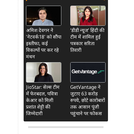
अमिश देवगन ने
‘डीडी न्यूज’ हिंदी की
'नेटवर्क18' को सौंपा
टीम में शामिल हुईं
इस्तीफा, कई
पत्रकार सरिता
विकल्पों पर कर रहे
तिवारी
मंथन
JioStar: सेल्स टीम
GetVantage ने
में फेरबदल, पवित्रा
जुटाए 63 करोड़
केआर को मिली
रुपये, छोटे कारोबारों
प्रशांत शेट्टी की
तक आसान पूंजी
जिम्मेदारी
पहुंचाने पर फोकस