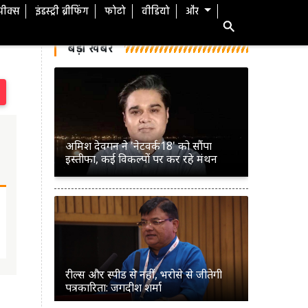
स्पीक्स
इंडस्ट्री ब्रीफिंग
फोटो
वीडियो
और
बड़ी खबरें
अमिश देवगन ने 'नेटवर्क18' को सौंपा
इस्तीफा, कई विकल्पों पर कर रहे मंथन
रील्स और स्पीड से नहीं, भरोसे से जीतेगी
पत्रकारिता: जगदीश शर्मा