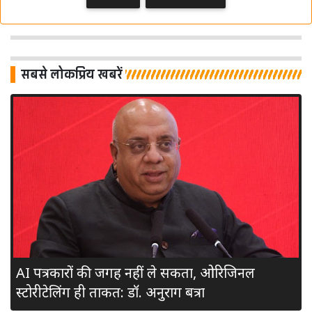
सबसे लोकप्रिय खबरें
अमिश देवगन ने 'नेटवर्क18' को सौंपा इस्तीफा, कई विकल्पों पर कर
रहे मंथन
AI पत्रकारों की जगह नहीं ले सकता, ओरिजिनल
स्टोरीटेलिंग ही ताकत: डॉ. अनुराग बत्रा