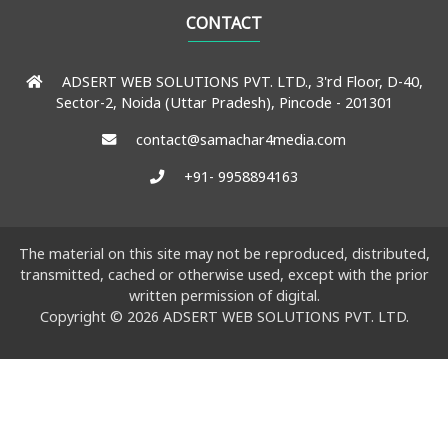
एडमिशन-जॉब्स
Term & Condition
CONTACT
मीडिया फोरम
Cookie Policy
ADSERT WEB SOLUTIONS PVT. LTD., 3'rd Floor, D-40,
सोशल मीडिया
GDPR Compliance
Sector-2, Noida (Uttar Pradesh), Pincode - 201301
टेलिस्कोप
Corrections Policy
contact@samachar4media.com
ब्रैंड स्पीक्स
Ethics Policy
+91- 9958894163
इंडस्ट्री ब्रीफिंग
Fact Checking Policy
फोटो
Ownership Info
The material on this site may not be reproduced, distributed,
वीडियो
Editorial Team
transmitted, cached or otherwise used, except with the prior
written permission of digital.
Newsletters
Copyright © 2026 ADSERT WEB SOLUTIONS PVT. LTD.