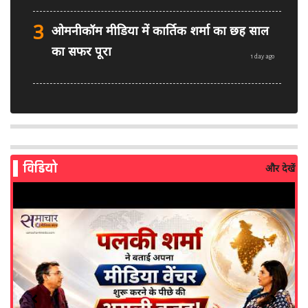
3
ओमनीकॉम मीडिया में कार्तिक शर्मा का छह साल
का सफर पूरा
1 day ago
4
PM मोदी फेसबुक वीडियो विवाद: MeitY से
मिलेगी मेटा की ग्लोबल टीम
1 day ago
विडियो
और देखें
5
AI से बने फर्जी पोस्ट पर LinkedIn की सख्ती:
लॉन्च किए नए मॉडरेशन टूल्स
2 days ago
6
सरकार दे रही बड़ा मौका: शॉर्ट वीडियो बनाने वाले
क्रिएटर्स जीत सकते हैं ₹5 लाख
2 weeks ago