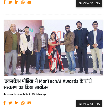
VIEW GALLERY
'एक्सचेंज4मीडिया' ने MarTechAI Awards के चौथे
संस्करण का किया आयोजन
samachar4media Staff
5 days ago
VIEW GALLERY