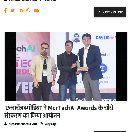
VIEW GALLERY
'एक्सचेंज4मीडिया' ने MarTechAI Awards के चौथे
संस्करण का किया आयोजन
samachar4media Staff
5 days ago