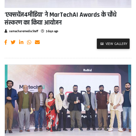
'एक्सचेंज4मीडिया' ने MarTechAI Awards के चौथे
संस्करण का किया आयोजन
samachar4media Staff
5 days ago
VIEW GALLERY