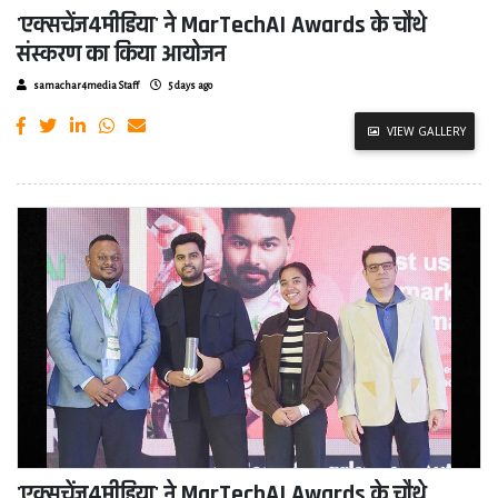
'एक्सचेंज4मीडिया' ने MarTechAI Awards के चौथे
संस्करण का किया आयोजन
samachar4media Staff
5 days ago
VIEW GALLERY
'एक्सचेंज4मीडिया' ने MarTechAI Awards के चौथे