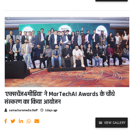
'एक्सचेंज4मीडिया' ने MarTechAI Awards के चौथे
संस्करण का किया आयोजन
samachar4media Staff
5 days ago
VIEW GALLERY