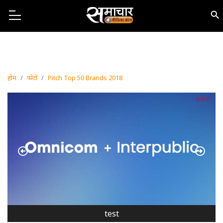
होम
फोटो
Pitch Top 50 Brands 2018
Previous
Next
test