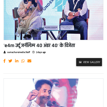
'e4m उर्दू जर्नलिज्म 40 अंडर 40' के विजेता
samachar4media Staff
5 days ago
VIEW GALLERY