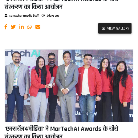
संस्करण का किया आयोजन
samachar4media Staff
5 days ago
VIEW GALLERY
'एक्सचेंज4मीडिया' ने MarTechAI Awards के चौथे
संस्करण का किया आयोजन