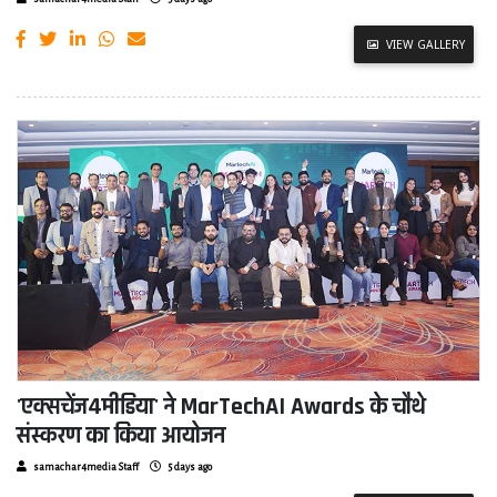
VIEW GALLERY
'एक्सचेंज4मीडिया' ने MarTechAI Awards के चौथे
संस्करण का किया आयोजन
samachar4media Staff
5 days ago