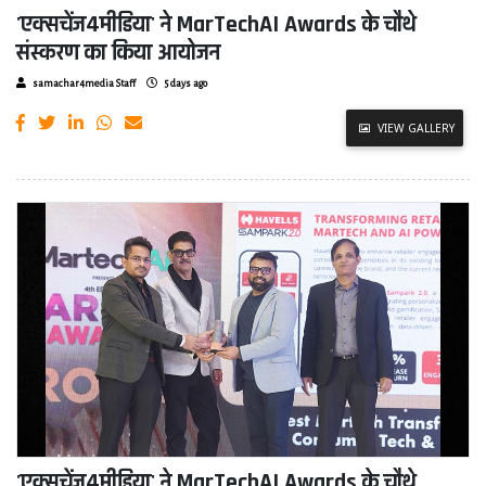
'एक्सचेंज4मीडिया' ने MarTechAI Awards के चौथे
संस्करण का किया आयोजन
samachar4media Staff
5 days ago
VIEW GALLERY
'एक्सचेंज4मीडिया' ने MarTechAI Awards के चौथे