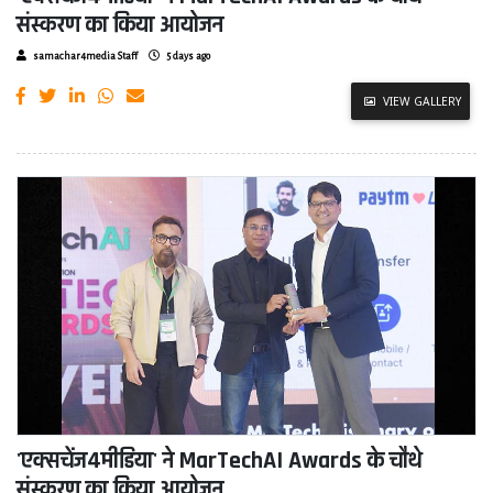
संस्करण का किया आयोजन
samachar4media Staff
5 days ago
VIEW GALLERY
'एक्सचेंज4मीडिया' ने MarTechAI Awards के चौथे
संस्करण का किया आयोजन