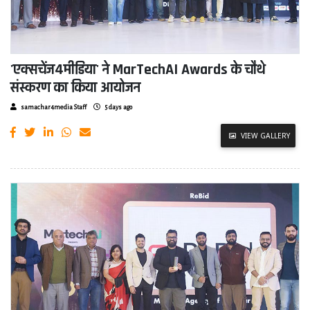
'एक्सचेंज4मीडिया' ने MarTechAI Awards के चौथे
संस्करण का किया आयोजन
samachar4media Staff
5 days ago
VIEW GALLERY