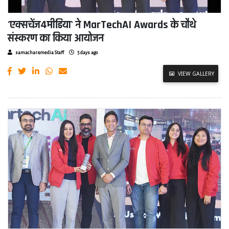
'एक्सचेंज4मीडिया' ने MarTechAI Awards के चौथे
संस्करण का किया आयोजन
samachar4media Staff
5 days ago
VIEW GALLERY