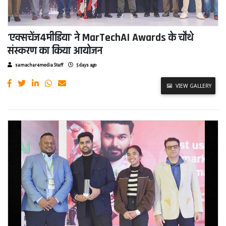
'एक्सचेंज4मीडिया' ने MarTechAI Awards के चौथे
संस्करण का किया आयोजन
samachar4media Staff
5 days ago
VIEW GALLERY