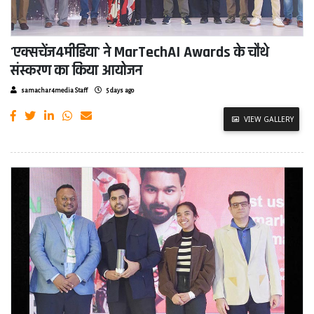
'एक्सचेंज4मीडिया' ने MarTechAI Awards के चौथे
संस्करण का किया आयोजन
samachar4media Staff
5 days ago
VIEW GALLERY