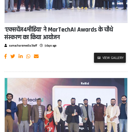
'एक्सचेंज4मीडिया' ने MarTechAI Awards के चौथे
संस्करण का किया आयोजन
samachar4media Staff
5 days ago
VIEW GALLERY