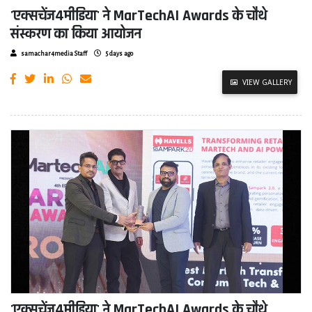
'एक्सचेंज4मीडिया' ने MarTechAI Awards के चौथे
संस्करण का किया आयोजन
samachar4media Staff
5 days ago
VIEW GALLERY
'एक्सचेंज4मीडिया' ने MarTechAI Awards के चौथे