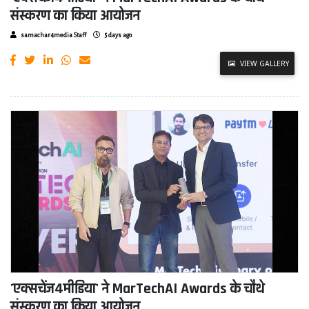
संस्करण का किया आयोजन
samachar4media Staff
5 days ago
VIEW GALLERY
'एक्सचेंज4मीडिया' ने MarTechAI Awards के चौथे
संस्करण का किया आयोजन