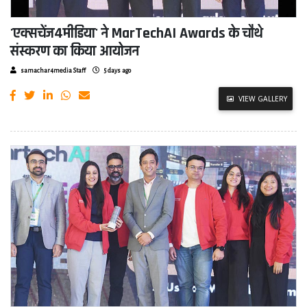
'एक्सचेंज4मीडिया' ने MarTechAI Awards के चौथे
संस्करण का किया आयोजन
samachar4media Staff
5 days ago
VIEW GALLERY