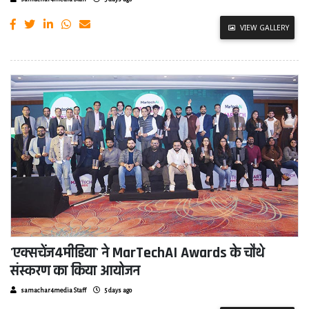
VIEW GALLERY
'एक्सचेंज4मीडिया' ने MarTechAI Awards के चौथे
संस्करण का किया आयोजन
samachar4media Staff
5 days ago