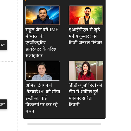
राहुल जैन बने IMF
एआईपीएल से जुड़े
में भारत के
मनीष कुमार : बने
एग्जीक्यूटिव
डिप्टी जनरल मैनेजर
ERY
डायरेक्टर के वरिष्ठ
सलाहकार
अमिश देवगन ने
‘डीडी न्यूज’ हिंदी की
'नेटवर्क18' को सौंपा
टीम में शामिल हुईं
इस्तीफा, कई
पत्रकार सरिता
विकल्पों पर कर रहे
तिवारी
ERY
मंथन