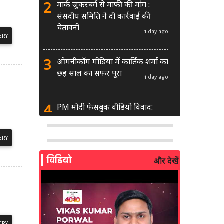
2
मार्क जुकरबर्ग से माफी की मांग :
संसदीय समिति ने दी कार्रवाई की
चेतावनी
1 day ago
ERY
3
ओमनीकॉम मीडिया में कार्तिक शर्मा का
छह साल का सफर पूरा
1 day ago
4
PM मोदी फेसबुक वीडियो विवाद:
MeitY से मिलेगी मेटा की ग्लोबल टीम
1 day ago
ERY
5
AI से बने फर्जी पोस्ट पर LinkedIn
विडियो
और देखें
की सख्ती: लॉन्च किए नए मॉडरेशन
टूल्स
2 days ago
6
सरकार दे रही बड़ा मौका: शॉर्ट वीडियो
बनाने वाले क्रिएटर्स जीत सकते हैं ₹5
ERY