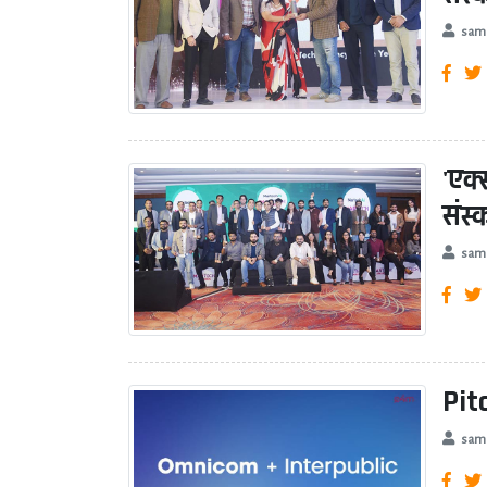
sam
'एक
संस
sam
Pit
sam