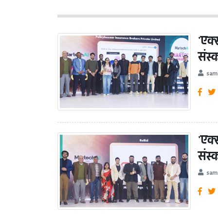
'एक
संस
sam
'एक
संस
sam