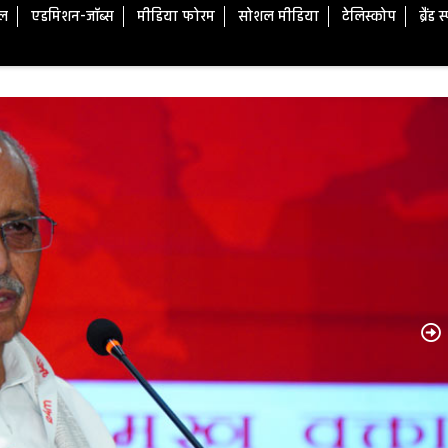
टल
एडमिशन-जॉब्स
मीडिया फोरम
सोशल मीडिया
टेलिस्कोप
ब्रैंड 
N