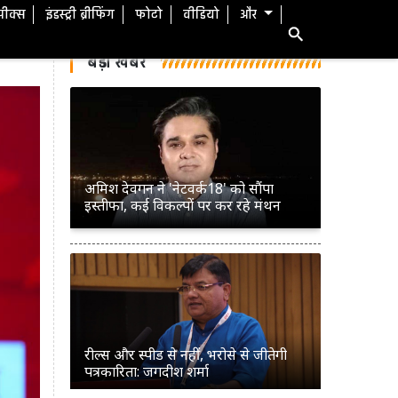
स्पीक्स
इंडस्ट्री ब्रीफिंग
फोटो
वीडियो
और
बड़ी खबरें
रील्स और स्पीड से नहीं, भरोसे से जीतेगी
पत्रकारिता: जगदीश शर्मा
ext
पत्रकारिता का अगला भविष्य छोटे शहरों
और हाइपर लोकल रिपोर्टर्स के पास: शमशेर
सिंह