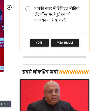
आपकी नजर में डिजिटल मीडिया
Next
प्लेटफॉर्म्स पर रेगुलेशन की
अमिश देवगन ने 'नेटवर्क18' को सौंपा
आवश्यकता है या नहीं?
इस्तीफा, कई विकल्पों पर कर रहे मंथन
VOTE
VIEW RESULT
सबसे लोकप्रिय खबरें
SHARE