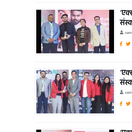
'एक
संस
sam
'एक
संस
sam