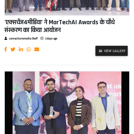
'एक्सचेंज4मीडिया' ने MarTechAI Awards के चौथे
संस्करण का किया आयोजन
samachar4media Staff
5 days ago
VIEW GALLERY