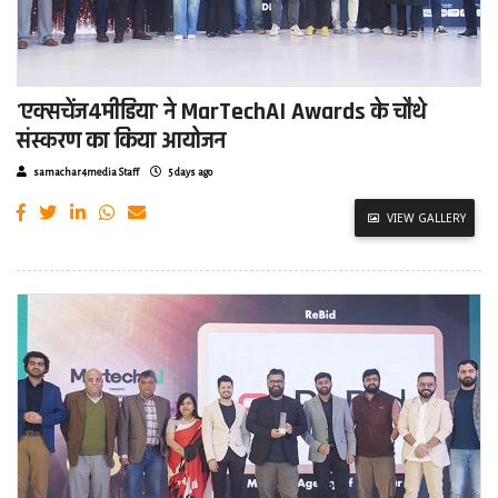
'एक्सचेंज4मीडिया' ने MarTechAI Awards के चौथे
संस्करण का किया आयोजन
samachar4media Staff
5 days ago
VIEW GALLERY