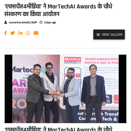
'एक्सचेंज4मीडिया' ने MarTechAI Awards के चौथे
संस्करण का किया आयोजन
samachar4media Staff
5 days ago
VIEW GALLERY
'एक्सचेंज4मीडिया' ने MarTechAI Awards के चौथे