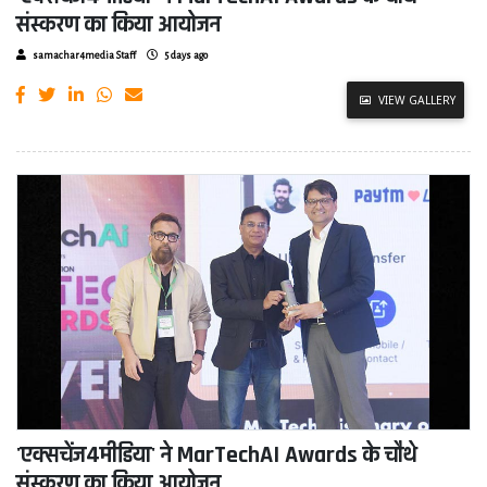
संस्करण का किया आयोजन
samachar4media Staff
5 days ago
VIEW GALLERY
'एक्सचेंज4मीडिया' ने MarTechAI Awards के चौथे
संस्करण का किया आयोजन