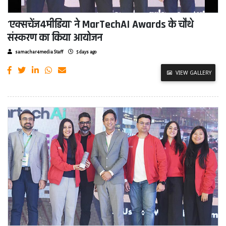
'एक्सचेंज4मीडिया' ने MarTechAI Awards के चौथे
संस्करण का किया आयोजन
samachar4media Staff
5 days ago
VIEW GALLERY