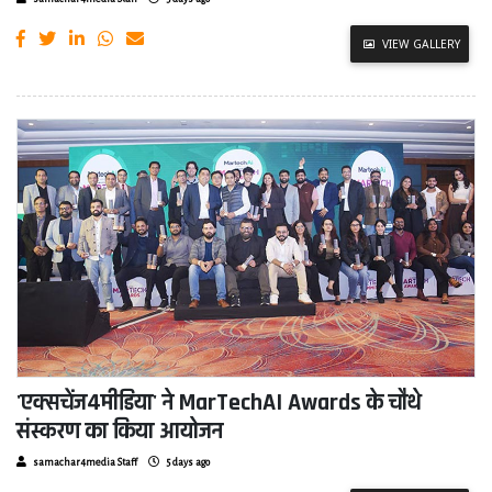
VIEW GALLERY
'एक्सचेंज4मीडिया' ने MarTechAI Awards के चौथे
संस्करण का किया आयोजन
samachar4media Staff
5 days ago